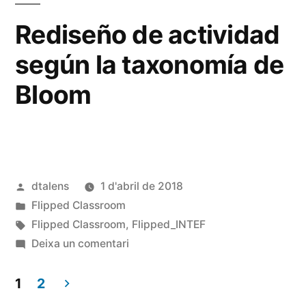
capítulo
Rediseño de actividad
1
según la taxonomía de
Bloom
Publicat
dtalens
1 d'abril de 2018
per
Publicat
Flipped Classroom
en
Etiquetes:
Flipped Classroom
,
Flipped_INTEF
a
Deixa un comentari
Rediseño
de
1
2
actividad