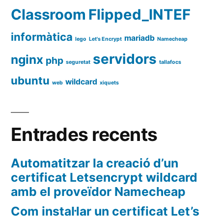
Classroom
Flipped_INTEF
informàtica
mariadb
lego
Let's Encrypt
Namecheap
servidors
nginx
php
seguretat
tallafocs
ubuntu
wildcard
web
xiquets
Entrades recents
Automatitzar la creació d’un
certificat Letsencrypt wildcard
amb el proveïdor Namecheap
Com instal·lar un certificat Let’s