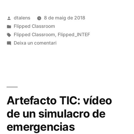
Publicat
dtalens
8 de maig de 2018
per
Publicat
Flipped Classroom
en
Etiquetes:
Flipped Classroom
,
Flipped_INTEF
a
Deixa un comentari
Proyecto
flipped:
Simulacro
de
emergencias
sanitarias
Artefacto TIC: vídeo
de un simulacro de
emergencias