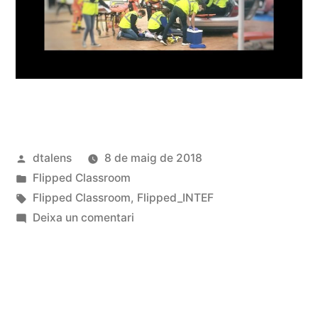
Publicat
dtalens
8 de maig de 2018
per
Publicat
Flipped Classroom
en
Etiquetes:
Flipped Classroom
,
Flipped_INTEF
a
Deixa un comentari
Mi
primer
vídeo
flipped:
Hemorragias-