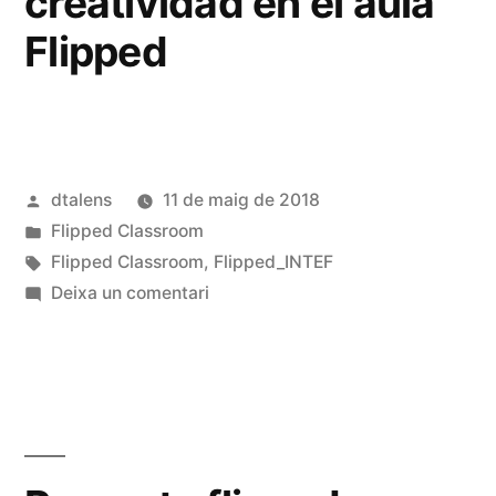
creatividad en el aula
Flipped
Publicat
dtalens
11 de maig de 2018
per
Publicat
Flipped Classroom
en
Etiquetes:
Flipped Classroom
,
Flipped_INTEF
a
Deixa un comentari
Motivación,
emoción
y
creatividad
en
el