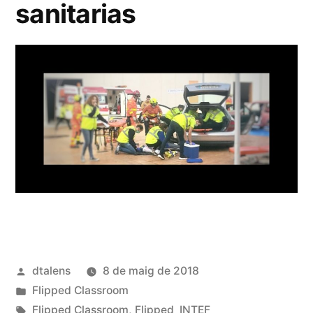
sanitarias
Publicat
dtalens
8 de maig de 2018
per
Publicat
Flipped Classroom
en
Etiquetes:
Flipped Classroom
,
Flipped_INTEF