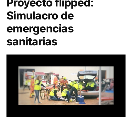
Proyecto flipped:
aula
Simulacro de
Flipped
emergencias
sanitarias