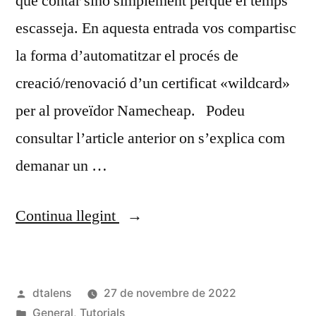
que contar sinó simplement perquè el temps
escasseja. En aquesta entrada vos compartisc
la forma d’automatitzar el procés de
creació/renovació d’un certificat «wildcard»
per al proveïdor Namecheap. Podeu
consultar l’article anterior on s’explica com
demanar un …
«Automatitzar
Continua llegint
la
creació
Publicat
dtalens
27 de novembre de 2022
d’un
per
Publicat
General
,
Tutorials