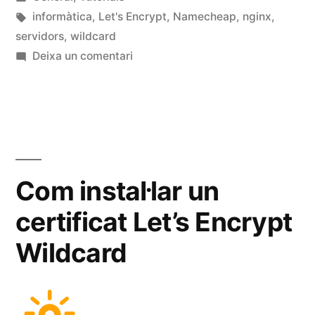
certificat
en
Etiquetes:
informàtica
,
Let's Encrypt
,
Namecheap
,
nginx
,
Letsencrypt
servidors
,
wildcard
a
Deixa un comentari
wildcard
Automatitzar
amb
la
creació
el
d’un
proveïdor
certificat
Namecheap»
Letsencrypt
Com instal·lar un
wildcard
certificat Let’s Encrypt
amb
el
Wildcard
proveïdor
Namecheap