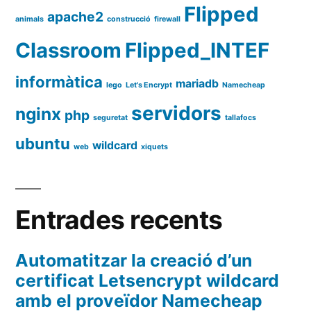
Flipped
apache2
animals
construcció
firewall
Classroom
Flipped_INTEF
informàtica
mariadb
lego
Let's Encrypt
Namecheap
servidors
nginx
php
seguretat
tallafocs
ubuntu
wildcard
web
xiquets
Entrades recents
Automatitzar la creació d’un
certificat Letsencrypt wildcard
amb el proveïdor Namecheap