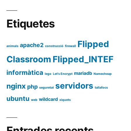
Etiquetes
Flipped
apache2
animals
construcció
firewall
Classroom
Flipped_INTEF
informàtica
mariadb
lego
Let's Encrypt
Namecheap
servidors
nginx
php
seguretat
tallafocs
ubuntu
wildcard
web
xiquets
Entrades recents