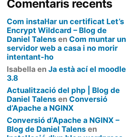
Comentaris recents
Com instal·lar un certificat Let’s
Encrypt Wildcard – Blog de
Daniel Talens
en
Com muntar un
servidor web a casa i no morir
intentant-ho
Isabella
en
Ja està ací el moodle
3.8
Actualització del php | Blog de
Daniel Talens
en
Conversió
d’Apache a NGINX
Conversió d’Apache a NGINX –
Blog de Daniel Talens
en