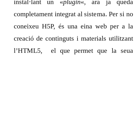
instal·lant un «
plugin
«, ara ja queda
completament integrat al sistema. Per si no
coneixeu H5P, és una eina web per a la
creació de continguts i materials utilitzant
l’HTML5, el que permet que la seua
publicació en pàgines web siga directa i
compatible amb la majoria de navegadors i
plataformes en línia, inclòs Moodle.