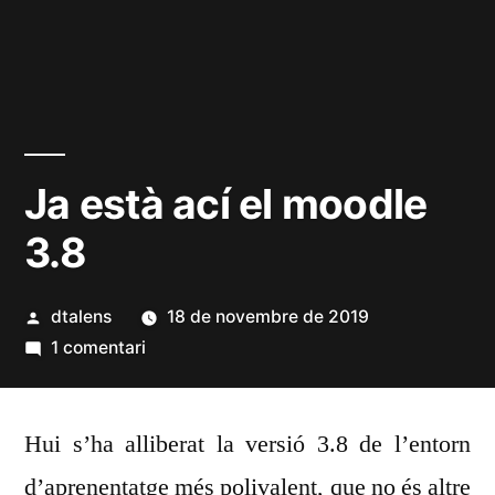
Ja està ací el moodle
3.8
Publicat
dtalens
18 de novembre de 2019
per
a
1 comentari
Ja
està
Hui s’ha alliberat la versió 3.8 de l’entorn
ací
el
d’aprenentatge més polivalent, que no és altre