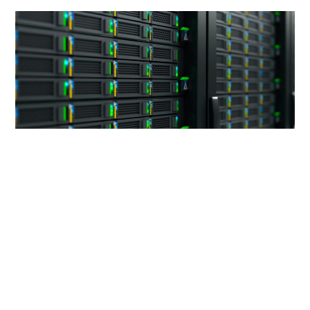
Instal·lació NGINX
El procediment per a instal·lar nginx és molt
semblant a la instal·lació d’Apache. Podeu
consultar la instal·lació d’un servidor amb