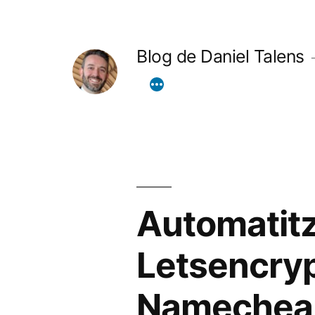
Vés
al
Blog de Daniel Talens
contingut
Automatitza
Letsencryp
Namechea