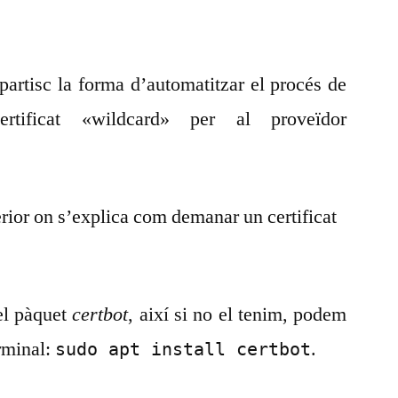
artisc la forma d’automatitzar el procés de
ertificat «wildcard» per al proveïdor
erior on s’explica com demanar un certificat
 el pàquet
certbot
, així si no el tenim, podem
erminal:
.
sudo apt install certbot