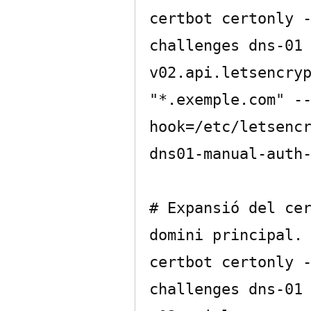
certbot certonly 
challenges dns-01
v02.api.letsencryp
"*.exemple.com" -
hook=/etc/letsenc
dns01-manual-auth-
# Expansió del cer
domini principal.

certbot certonly 
challenges dns-01