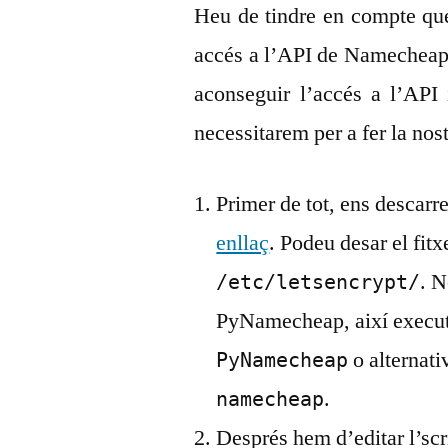
Heu de tindre en compte que
accés a l’API de Namecheap
aconseguir l’accés a l’API
necessitarem per a fer la nos
Primer de tot, ens descarr
enllaç
. Podeu desar el fitxe
. N
/etc/letsencrypt/
PyNamecheap, així execut
o alternat
PyNamecheap
.
namecheap
Després hem d’editar l’scr