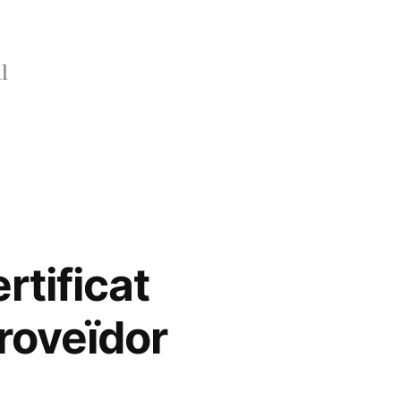
l
rtificat
roveïdor