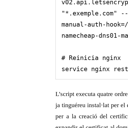
v02.api.letsencryp
"*.exemple.com" -
manual-auth-hook=
namecheap-dns01-ma
# Reinicia nginx

service nginx res
L’script executa quatre ordre
ja tinguéreu instal·lat per e
per a la creació del certifi
expandir el certificat al domi