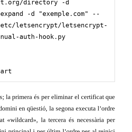
t.org/directory -d 
-expand -d "exemple.com" --
/etc/letsencrypt/letsencrypt-
nual-auth-hook.py

tart
s; la primera és per eliminar el certificat que
l domini en qüestió, la segona executa l’ordre
cat «wildcard», la tercera és necessària per
ni principal i per últim l’ordre per al reinici