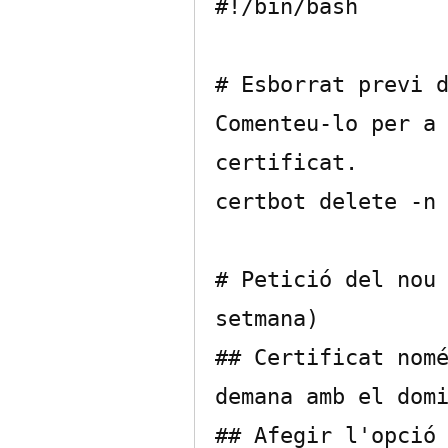
#!/bin/bash

# Esborrat previ d
Comenteu-lo per a 
certificat.

certbot delete -n 
# Petició del nou 
setmana)

## Certificat nomé
demana amb el domi
## Afegir l'opció 