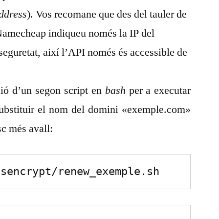
ddress
). Vos recomane que des del tauler de
 Namecheap indiqueu només la IP del
seguretat, així l’API només és accessible de
ació d’un segon script en
bash
per a executar
substituir el nom del domini «exemple.com»
sc més avall:
tsencrypt/renew_exemple.sh