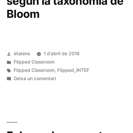
según la taxonomía de
Bloom
Publicat
dtalens
1 d'abril de 2018
per
Publicat
Flipped Classroom
en
Etiquetes:
Flipped Classroom
,
Flipped_INTEF
a
Deixa un comentari
Rediseño
de
actividad
según
la
taxonomía