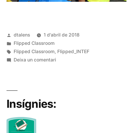
Publicat
dtalens
1 d'abril de 2018
per
Publicat
Flipped Classroom
en
Etiquetes:
Flipped Classroom
,
Flipped_INTEF
a
Deixa un comentari
Esbozo
de
proyecto
ABP-
Insígnies:
Flipped:
Simulacro
de
emergencias