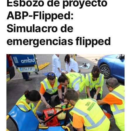
Esbozo de proyecto
de
ABP-Flipped:
Bloom
Simulacro de
emergencias flipped