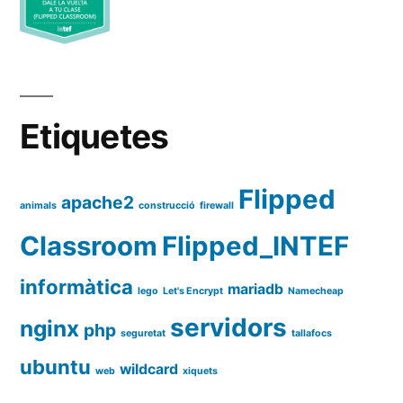
flipped
Etiquetes
Flipped
apache2
animals
construcció
firewall
Classroom
Flipped_INTEF
informàtica
mariadb
lego
Let's Encrypt
Namecheap
servidors
nginx
php
seguretat
tallafocs
ubuntu
wildcard
web
xiquets