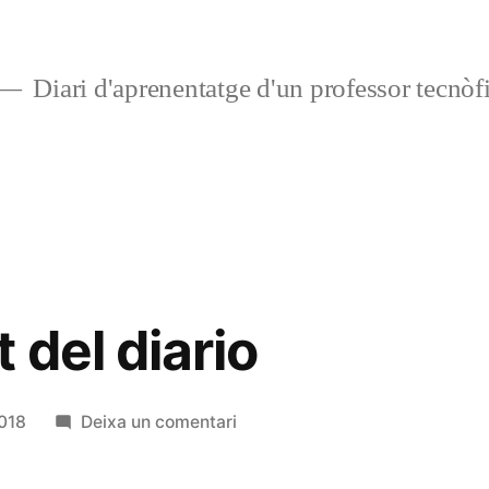
Diari d'aprenentatge d'un professor tecnòfi
 del diario
a
018
Deixa un comentari
Primer
post