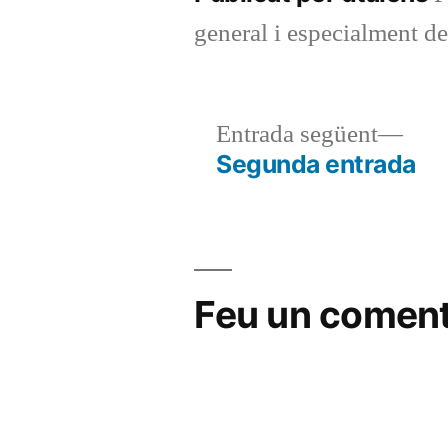
general i especialment 
Entr
Entrada següent
segü
Segunda entrada
Navegació
d'entrades
Feu un coment