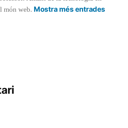
Mostra més entrades
del món web.
ada
ent:
ari