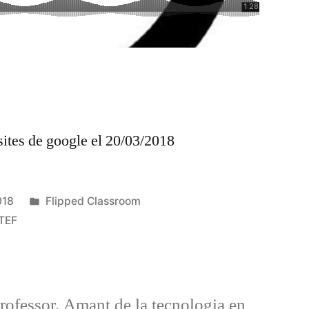
ites de google el 20/03/2018
Publicat
018
Flipped Classroom
en
NTEF
rofessor. Amant de la tecnologia en