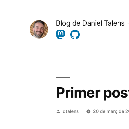
Vés
al
Blog de Daniel Talens
contingut
Primer post
Publicat
dtalens
20 de març de 2
per