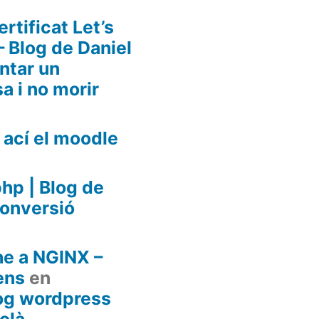
ertificat Let’s
 Blog de Daniel
tar un
a i no morir
 ací el moodle
php | Blog de
onversió
e a NGINX –
ens
en
blog wordpress