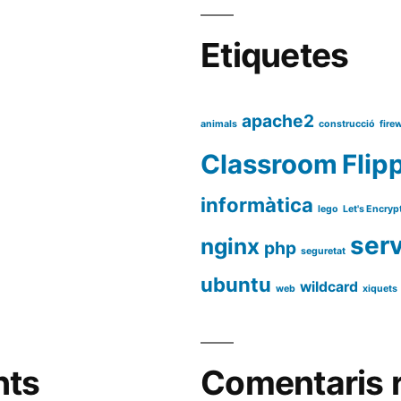
Etiquetes
apache2
animals
construcció
firew
Classroom
Flip
informàtica
lego
Let's Encryp
ser
nginx
php
seguretat
ubuntu
wildcard
web
xiquets
nts
Comentaris 