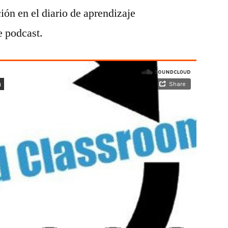
ión en el diario de aprendizaje
del
diario
 podcast.