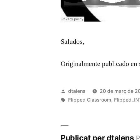
Saludos,
Originalmente publicado en s
Publicat
dtalens
20 de març de 2
per
Etiquetes:
Flipped Classroom
,
Flipped_I
Publicat per dtalens
P