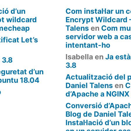
ció d’un
Com instal·lar un c
pt wildcard
Encrypt Wildcard –
amecheap
Talens
en
Com mun
servidor web a cas
ificat Let’s
intentant-ho
Isabella
en
Ja està
 3.8
3.8
guretat d’un
Actualització del 
buntu 18.04
Daniel Talens
en
C
p
d’Apache a NGINX
Conversió d’Apach
Blog de Daniel Tal
Instal·lació d’un 