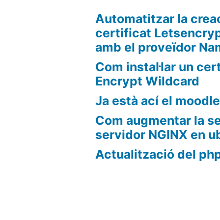
Automatitzar la crea
certificat Letsencry
amb el proveïdor N
Com instal·lar un cert
Encrypt Wildcard
Ja està ací el moodle
Com augmentar la se
servidor NGINX en u
Actualització del ph