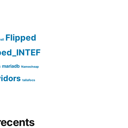
Flipped
all
ped_INTEF
mariadb
t
Namecheap
vidors
tallafocs
recents